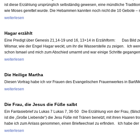
ist diese Erzählung ursprünglich selbständig gewesen, eine mündliche Tradition
wie Moses gerettet wurde. Die Hebammen kannten noch nicht die 10 Gebote – si
weiterlesen
Hagar erzählt
Eine Predigt über Genesis 21,14-19 und 16, 13+14 in Erzählform: Das Bild zei
Wismar, wie der Engel Hagar weckt, um ihr die Wasserstelle zu zeigen. Ich wer
schon Ismael und mich zum Abschied umarmt und war einige Schritte gegangen
weiterlesen
Die Heilige Martha
Diesen Vortrag habe ich vor Frauen des Evangelischen Frauenwerkes in Bart/M
weiterlesen
Die Frau, die Jesus die Füße salbt
Ein Fantasiebrief zu Lukas 7 Lukas 7, 36-50 Die Erzählung von der Frau, (fälsc
ist die „Große Liebende“) die Jesu Füße mit Tränen benetzt, mit ihren Haaren tro
habe ich zum Anlass genommen, einen Briefwechsel zu erfinden. Ich habe der 
weiterlesen