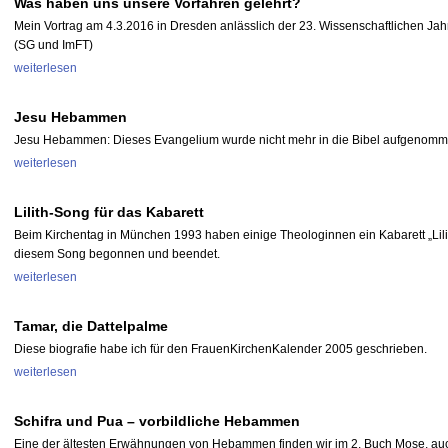
Was haben uns unsere Vorfahren gelehrt?
Mein Vortrag am 4.3.2016 in Dresden anlässlich der 23. Wissenschaftlichen Ja
(SG und ImFT)
weiterlesen
Jesu Hebammen
Jesu Hebammen: Dieses Evangelium wurde nicht mehr in die Bibel aufgenom
weiterlesen
Lilith-Song für das Kabarett
Beim Kirchentag in München 1993 haben einige Theologinnen ein Kabarett „Lili
diesem Song begonnen und beendet.
weiterlesen
Tamar, die Dattelpalme
Diese biografie habe ich für den FrauenKirchenKalender 2005 geschrieben.
weiterlesen
Schifra und Pua – vorbildliche Hebammen
Eine der ältesten Erwähnungen von Hebammen finden wir im 2. Buch Mose, auc