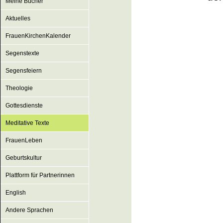
Meine Bücher
Aktuelles
FrauenKirchenKalender
Segenstexte
Segensfeiern
Theologie
Gottesdienste
Meditative Texte
FrauenLeben
Geburtskultur
Plattform für Partnerinnen
English
Andere Sprachen