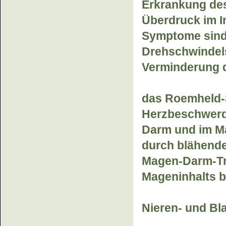
Erkrankung des
Überdruck im In
Symptome sind 
Drehschwindels
Verminderung 
das Roemheld-
Herzbeschwerd
Darm und im Ma
durch blähende
Magen-Darm-Tra
Mageninhalts b
Nieren- und Bl