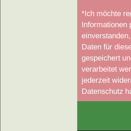
*Ich möchte r
Informationen 
einverstanden
Daten für die
gespeichert u
verarbeitet we
jederzeit wide
Datenschutz h