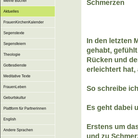
Meine Bücher
Schmerzen
Aktuelles
FrauenKirchenKalender
Segenstexte
In den letzten
Segensfeiern
gehabt, gefühlt
Theologie
Rücken und der
Gottesdienste
erleichtert hat,
Meditative Texte
So schreibe ic
FrauenLeben
Geburtskultur
Es geht dabei u
Plattform für Partnerinnen
English
Erstens um das
Andere Sprachen
und zu Schmer