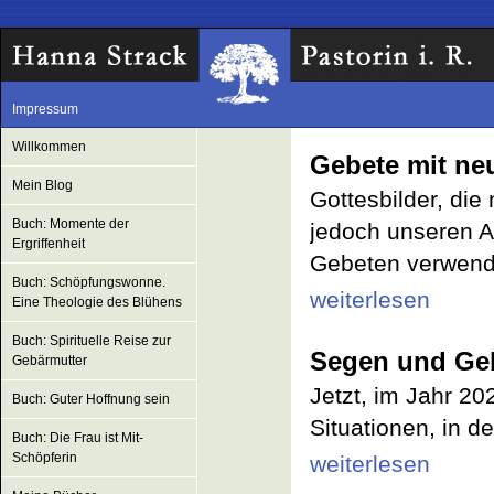
Impressum
Willkommen
Gebete mit ne
Mein Blog
Gottesbilder, die
Buch: Momente der
jedoch unseren A
Ergriffenheit
Gebeten verwend
Buch: Schöpfungswonne.
weiterlesen
Eine Theologie des Blühens
Buch: Spirituelle Reise zur
Segen und Geb
Gebärmutter
Jetzt, im Jahr 20
Buch: Guter Hoffnung sein
Situationen, in d
Buch: Die Frau ist Mit-
Schöpferin
weiterlesen