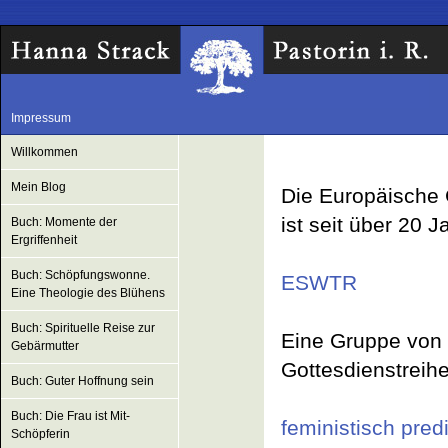
Impressum
Willkommen
Mein Blog
Die Europäische 
ist seit über 20 
Buch: Momente der
Ergriffenheit
Buch: Schöpfungswonne.
ESWTR
Eine Theologie des Blühens
Buch: Spirituelle Reise zur
Eine Gruppe von 
Gebärmutter
Gottesdienstreih
Buch: Guter Hoffnung sein
Buch: Die Frau ist Mit-
feministisch pred
Schöpferin