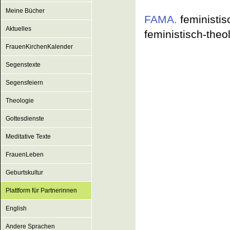
Meine Bücher
FAMA.
feministis
Aktuelles
feministisch-theo
FrauenKirchenKalender
Segenstexte
Segensfeiern
Theologie
Gottesdienste
Meditative Texte
FrauenLeben
Geburtskultur
Plattform für Partnerinnen
English
Andere Sprachen