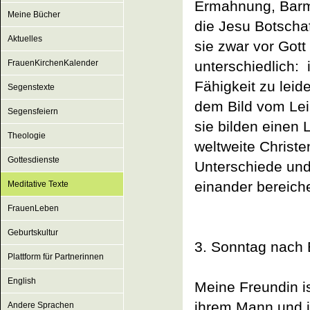
Ermahnung, Barmh
Meine Bücher
die Jesu Botscha
Aktuelles
sie zwar vor Gott
FrauenKirchenKalender
unterschiedlich: i
Fähigkeit zu leid
Segenstexte
dem Bild vom Leib
Segensfeiern
sie bilden einen 
Theologie
weltweite Christe
Gottesdienste
Unterschiede und
einander bereich
Meditative Texte
FrauenLeben
Geburtskultur
3. Sonntag nach 
Plattform für Partnerinnen
English
Meine Freundin is
ihrem Mann und i
Andere Sprachen