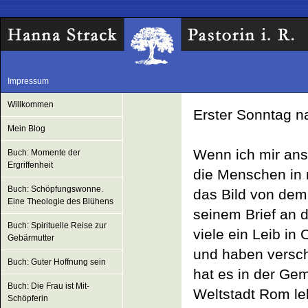
Impressum
Willkommen
Erster Sonntag n
Mein Blog
Wenn ich mir ans
Buch: Momente der
Ergriffenheit
die Menschen in 
Buch: Schöpfungswonne.
das Bild von dem 
Eine Theologie des Blühens
seinem Brief an d
Buch: Spirituelle Reise zur
viele ein Leib in
Gebärmutter
und haben versch
Buch: Guter Hoffnung sein
hat es in der Gem
Buch: Die Frau ist Mit-
Weltstadt Rom le
Schöpferin