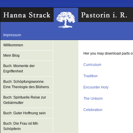
Impressum
Willkommen
Her you may download parts of l
Mein Blog
Curriculum
Buch: Momente der
Ergriffenheit
Tradition
Buch: Schöpfungswonne.
Eine Theologie des Blühens
Encounter Holy
Buch: Spirituelle Reise zur
The Unborn
Gebärmutter
Celebration
Buch: Guter Hoffnung sein
Buch: Die Frau ist Mit-
Schöpferin