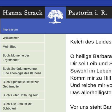
Impressum
Willkommen
Kelch des Leides
Mein Blog
O heilige Barbara
Buch: Momente der
Ergriffenheit
Dir sei Leib und 
Buch: Schöpfungswonne.
Sowohl im Leben 
Eine Theologie des Blühens
Komm mir zu Hilf 
Buch: Spirituelle Reise zur
Und reiche mir v
Gebärmutter
Das allerheiligst
Buch: Guter Hoffnung sein
Buch: Die Frau ist Mit-
Vor uns steht Bar
Schöpferin