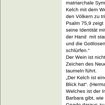
matriarchale Sym
Kelch mit dem W
den Völkern zu tr
Psalm 75,9 zeigt
seine Identität mi
der Hand mit sta
und die Gottlose
schlürfen.“
Der Wein ist nic
Zeichen des Neuen
taumeln führt.
„Der Kelch ist e
Blick hat“. (Her
Welches ist der I
Barbara gibt, wie
Gnade daraus zu t