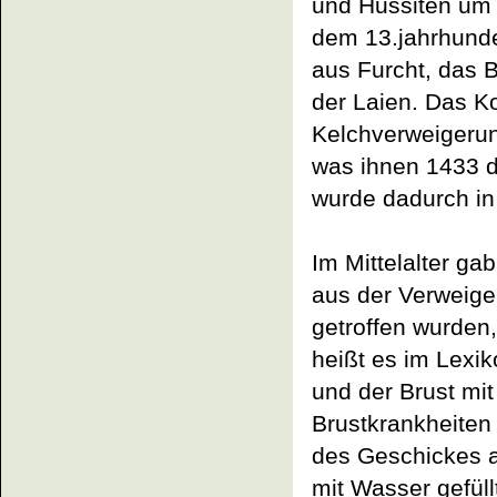
und Hussiten um d
dem 13.jahrhunde
aus Furcht, das B
der Laien. Das Ko
Kelchverweigerun
was ihnen 1433 d
wurde dadurch i
Im Mittelalter ga
aus der Verweige
getroffen wurden,
heißt es im Lexi
und der Brust m
Brustkrankheiten 
des Geschickes a
mit Wasser gefüll