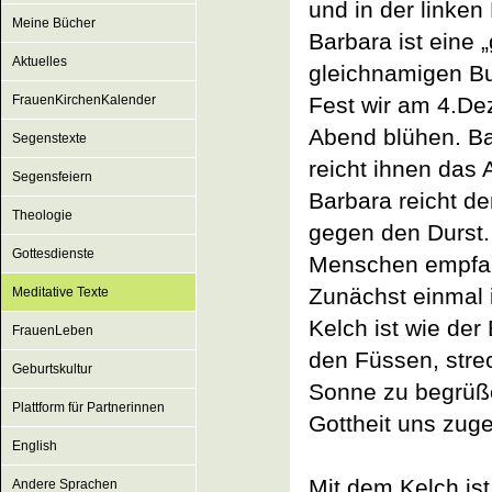
und in der linken
Meine Bücher
Barbara ist eine „
Aktuelles
gleichnamigen Buc
FrauenKirchenKalender
Fest wir am 4.De
Abend blühen. Bar
Segenstexte
reicht ihnen das
Segensfeiern
Barbara reicht de
Theologie
gegen den Durst. 
Gottesdienste
Menschen empfa
Zunächst einmal i
Meditative Texte
Kelch ist wie der
FrauenLeben
den Füssen, stre
Geburtskultur
Sonne zu begrüße
Plattform für Partnerinnen
Gottheit uns zug
English
Mit dem Kelch ist
Andere Sprachen