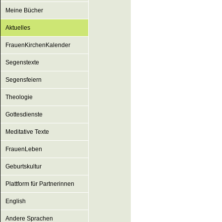
Meine Bücher
Aktuelles
FrauenKirchenKalender
Segenstexte
Segensfeiern
Theologie
Gottesdienste
Meditative Texte
FrauenLeben
Geburtskultur
Plattform für Partnerinnen
English
Andere Sprachen