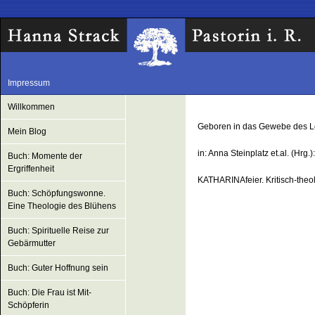
Impressum
Willkommen
Geboren in das Gewebe des Le
Mein Blog
in: Anna Steinplatz et.al. (Hrg.):
Buch: Momente der
Ergriffenheit
KATHARINAfeier. Kritisch-theo
Buch: Schöpfungswonne.
Eine Theologie des Blühens
Buch: Spirituelle Reise zur
Gebärmutter
Buch: Guter Hoffnung sein
Buch: Die Frau ist Mit-
Schöpferin