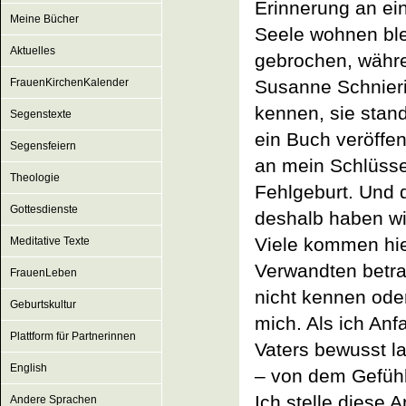
Erinnerung an ein
Meine Bücher
Seele wohnen ble
Aktuelles
gebrochen, währe
FrauenKirchenKalender
Susanne Schnieri
kennen, sie stand 
Segenstexte
ein Buch veröffen
Segensfeiern
an mein Schlüssel
Theologie
Fehlgeburt. Und 
Gottesdienste
deshalb haben wi
Viele kommen hier
Meditative Texte
Verwandten betrau
FrauenLeben
nicht kennen ode
Geburtskultur
mich. Als ich An
Plattform für Partnerinnen
Vaters bewusst l
English
– von dem Gefühl 
Ich stelle diese
Andere Sprachen