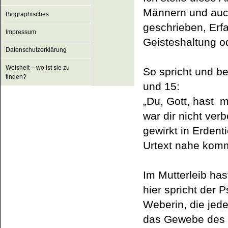
Männern und auc
Biographisches
geschrieben, Erf
Impressum
Geisteshaltung o
Datenschutzerklärung
Weisheit – wo ist sie zu
So spricht und b
finden?
und 15:
„
Du, Gott, hast 
war dir nicht ver
gewirkt in Erdenti
Urtext nahe komm
Im Mutterleib has
hier spricht der
Weberin, die jed
das Gewebe des 