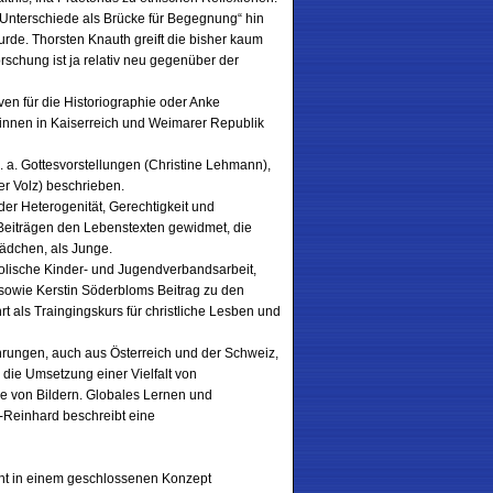
„Unterschiede als Brücke für Begegnung“ hin
rde. Thorsten Knauth greift die bisher kaum
schung ist ja relativ neu gegenüber der
ven für die Historiographie oder Anke
rinnen in Kaiserreich und Weimarer Republik
. a. Gottesvorstellungen (Christine Lehmann),
er Volz) beschrieben.
der Heterogenität, Gerechtigkeit und
er Beiträgen den Lebenstexten gewidmet, die
 Mädchen, als Junge.
tholische Kinder- und Jugendverbandsarbeit,
 sowie Kerstin Söderbloms Beitrag zu den
hrt als Traingingskurs für christliche Lesben und
rfahrungen, auch aus Österreich und der Schweiz,
 die Umsetzung einer Vielfalt von
ie von Bildern. Globales Lernen und
r-Reinhard beschreibt eine
ht in einem geschlossenen Konzept