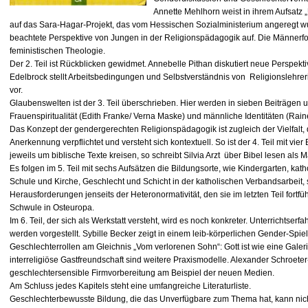
Annette Mehlhorn weist in ihrem Aufsatz 
auf das Sara-Hagar-Projekt, das vom Hessischen Sozialministerium angeregt wu
beachtete Perspektive von Jungen in der Religionspädagogik auf. Die Männerfor
feministischen Theologie.
Der 2. Teil ist Rückblicken gewidmet. Annebelle Pithan diskutiert neue Perspekti
Edelbrock stellt Arbeitsbedingungen und Selbstverständnis von Religionslehre
vor.
Glaubenswelten ist der 3. Teil überschrieben. Hier werden in sieben Beiträgen u
Frauenspiritualität (Edith Franke/ Verna Maske) und männliche Identitäten (Rain
Das Konzept der gendergerechten Religionspädagogik ist zugleich der Vielfalt, 
Anerkennung verpflichtet und versteht sich kontextuell. So ist der 4. Teil mit vi
jeweils um biblische Texte kreisen, so schreibt Silvia Arzt über Bibel lesen als
Es folgen im 5. Teil mit sechs Aufsätzen die Bildungsorte, wie Kindergarten, ka
Schule und Kirche, Geschlecht und Schicht in der katholischen Verbandsarbeit,
Herausforderungen jenseits der Heteronormativität, den sie im letzten Teil fortfü
Schwule in Osteuropa.
Im 6. Teil, der sich als Werkstatt versteht, wird es noch konkreter. Unterrichtse
werden vorgestellt. Sybille Becker zeigt in einem leib-körperlichen Gender-Spiel
Geschlechterrollen am Gleichnis „Vom verlorenen Sohn“: Gott ist wie eine Galer
interreligiöse Gastfreundschaft sind weitere Praxismodelle. Alexander Schroete
geschlechtersensible Firmvorbereitung am Beispiel der neuen Medien.
Am Schluss jedes Kapitels steht eine umfangreiche Literaturliste.
Geschlechterbewusste Bildung, die das Unverfügbare zum Thema hat, kann nic