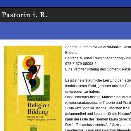
Annebelle Pithan/Silvia Arzt/Monika Jaco
Bildung.
Beiträge zu einer Religionspädagogik de
978-3-579-08093-2
Eine Veröffentlichung des Comenius-Insti
Es ist eine erstaunliche Leistung der let
feministischer Sicht, genauer aus der G
unterzogen zu haben.
Das Comenius-Institut, Münster, hat nun e
religionspädagogische Theorie und Praxis
Silvia Arzt, Monika Jacobs, Thorsten Knau
dokumentiert und Impulse für die Heraus
kann der Fülle der Themen kaum gerecht
Der 1. Teil umfasst sechs Aufsätze zu den
Genderdiskussion und Geschlechterverhält