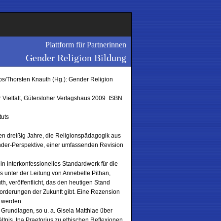
Plattform für Partnerinnen
Gender Religion Bildung
bs/Thorsten Knauth (Hg.): Gender Religion
r Vielfalt, Gütersloher Verlagshaus 2009 ISBN
tuts
zten dreißig Jahre, die Religionspädagogik aus
ender-Perspektive, einer umfassenden Revision
in interkonfessionelles Standardwerk für die
 unter der Leitung von Annebelle Pithan,
th, veröffentlicht, das den heutigen Stand
forderungen der Zukunft gibt. Eine Rezension
 werden.
 Grundlagen, so u. a. Gisela Matthiae über
nis, Ina Praetorius zu ethischen Reflexionen.