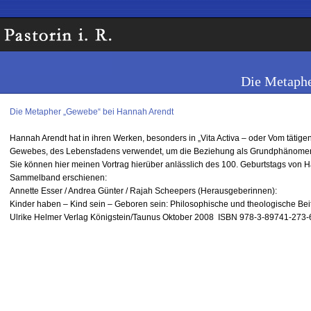
Die Metaphe
Die Metapher „Gewebe“ bei Hannah Arendt
Hannah Arendt hat in ihren Werken, besonders in „Vita Activa – oder Vom täti
Gewebes, des Lebensfadens verwendet, um die Beziehung als Grundphänomen
Sie können hier meinen Vortrag hierüber anlässlich des 100. Geburtstags von H
Sammelband erschienen:
Annette Esser / Andrea Günter / Rajah Scheepers (Herausgeberinnen):
Kinder haben – Kind sein – Geboren sein: Philosophische und theologische Bei
Ulrike Helmer Verlag Königstein/Taunus Oktober 2008 ISBN 978-3-89741-273-